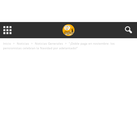
Inicio
Noticias
Noticias Generales
“¡Doble paga en noviembre: los
pensionistas celebran la Navidad por adelantado!”