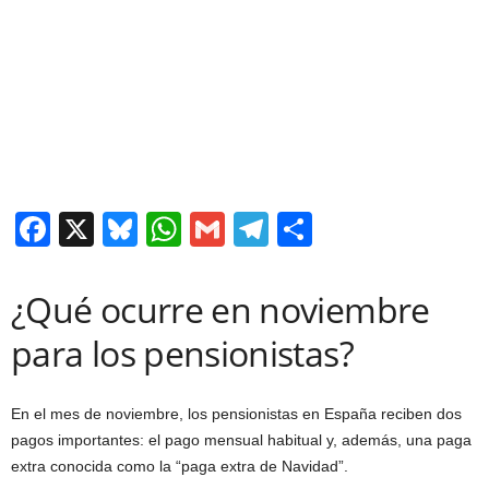
F
X
Bl
W
G
T
C
a
u
h
m
el
o
c
e
at
ail
e
m
¿Qué ocurre en noviembre
e
sk
s
gr
p
para los pensionistas?
b
y
A
a
ar
o
p
m
tir
En el mes de noviembre, los pensionistas en España reciben dos
o
p
pagos importantes: el pago mensual habitual y, además, una paga
k
extra conocida como la “paga extra de Navidad”.