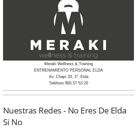
Meraki Wellness & Training
ENTRENAMIENTO PERSONAL ELDA
Av. Chapí 33, 1º, Elda
Teléfono 865 57 53 20
Nuestras Redes - No Eres De Elda
Si No
Nuestra presencia en Redes e Internet
NoEresDeEldaSiNo (Grupo de Facebook)
29200- Seguidores
NoEresDeEldaSiNo (Página de Facebook)
26000- Seguidores