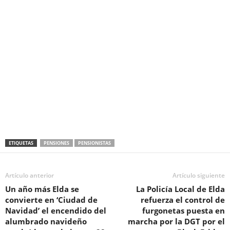
k
ETIQUETAS
PENSIONES
PENSIONISTAS
Artículo anterior
Artículo siguiente
Un año más Elda se
La Policía Local de Elda
convierte en ‘Ciudad de
refuerza el control de
Navidad’ el encendido del
furgonetas puesta en
alumbrado navideño
marcha por la DGT por el
tendrá lugar el viernes 28
Black Friday
de noviembre
Artículos relacionados
Más del autor