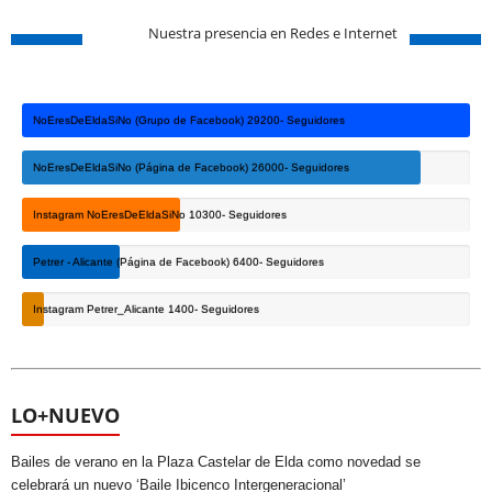
Instagram NoEresDeEldaSiNo
10300- Seguidores
Petrer - Alicante (Página de Facebook)
6400- Seguidores
Instagram Petrer_Alicante
1400- Seguidores
LO+NUEVO
Bailes de verano en la Plaza Castelar de Elda como novedad se
celebrará un nuevo ‘Baile Ibicenco Intergeneracional’
1 agosto, 2026
Pantalla gigante en la Plaza de la Ficia para ver el España-Argentina ante
la gran demanda de los aficionados
16 julio, 2026
SÍGUENOS EN INSTAGRAM