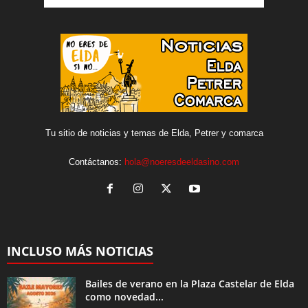
Tu sitio de noticias y temas de Elda, Petrer y comarca
Contáctanos:
hola@noeresdeeldasino.com
INCLUSO MÁS NOTICIAS
Bailes de verano en la Plaza Castelar de Elda
como novedad...
Cultura y Sociedad
1 agosto, 2026
Pantalla gigante en la Plaza de la Ficia para
ver el...
Deporte
16 julio, 2026
Chacoma, Subze y Safree protagonizan el