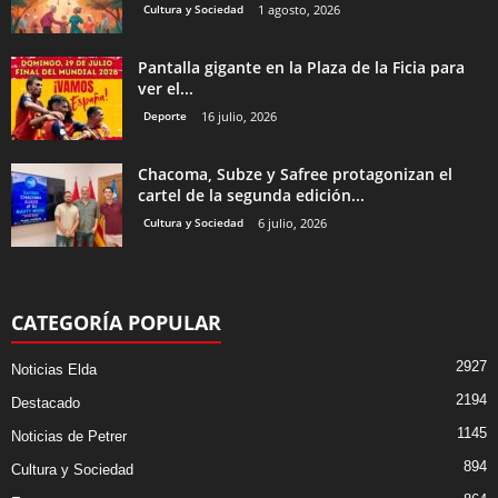
cartel de la segunda edición...
Cultura y Sociedad
6 julio, 2026
CATEGORÍA POPULAR
2927
Noticias Elda
2194
Destacado
1145
Noticias de Petrer
894
Cultura y Sociedad
864
Eventos
714
Noticias Generales
670
Elda
¡ Promociona tu negocio en Redes y Web !