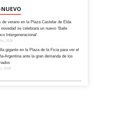
+NUEVO
s de verano en la Plaza Castelar de Elda
novedad se celebrará un nuevo ‘Baile
nco Intergeneracional’
to, 2026
lla gigante en la Plaza de la Ficia para ver el
a-Argentina ante la gran demanda de los
onados
io, 2026