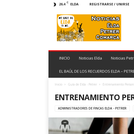
C
ELDA
REGISTRARSE / UNIRSE
26.4
N
o
t
i
c
i
a
s
INICIO
Noticias Elda
Noticias Petr
E
l
EL BAÚL DE LOS RECUERDOS ELDA – PETR
d
a
Inicio
Guía de Elda - Petrer
Entrenamiento Person
|
ENTRENAMIENTO PE
N
o
t
ADMINISTRADORES DE FINCAS ELDA - PETRER
i
c
i
a