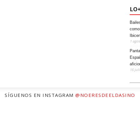
LO
Baile
como 
Ibice
1 agos
Panta
Españ
afici
16 jul
SÍGUENOS EN INSTAGRAM
@NOERESDEELDASINO