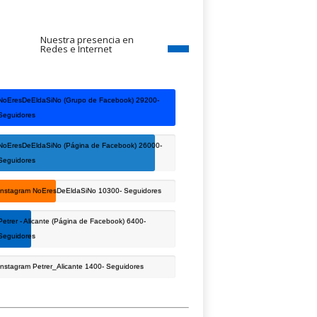
Nuestra presencia en
Redes e Internet
NoEresDeEldaSiNo (Grupo de Facebook)
29200-
Seguidores
NoEresDeEldaSiNo (Página de Facebook)
26000-
Seguidores
Instagram NoEresDeEldaSiNo
10300- Seguidores
Petrer - Alicante (Página de Facebook)
6400-
Seguidores
Instagram Petrer_Alicante
1400- Seguidores