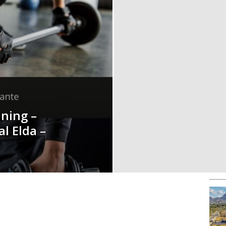
ning –
l Elda –