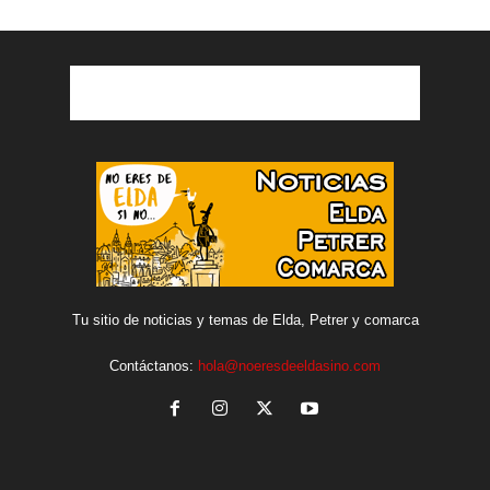
Tu sitio de noticias y temas de Elda, Petrer y comarca
Contáctanos:
hola@noeresdeeldasino.com