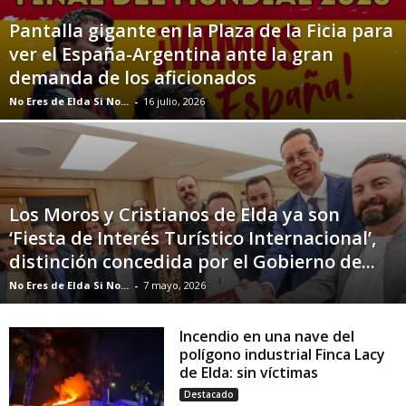
Pantalla gigante en la Plaza de la Ficia para
ver el España-Argentina ante la gran
demanda de los aficionados
No Eres de Elda Si No...
-
16 julio, 2026
Los Moros y Cristianos de Elda ya son
‘Fiesta de Interés Turístico Internacional’,
distinción concedida por el Gobierno de...
No Eres de Elda Si No...
-
7 mayo, 2026
Incendio en una nave del
polígono industrial Finca Lacy
de Elda: sin víctimas
Destacado