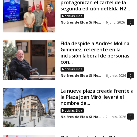
protagonizan el cartel de la
segunda edición del Elda H2...
Noticias Elda
No Eres de Elda Si No...
-
6 julio, 2026
0
Elda despide a Andrés Molina
Giménez, referente en la
inclusión laboral de personas
con...
Noticias Elda
No Eres de Elda Si No...
-
6 junio, 2026
0
La nueva plaza creada frente a
la Plaza Joan Miró llevará el
nombre de...
Noticias Elda
No Eres de Elda Si No...
-
2 junio, 2026
0