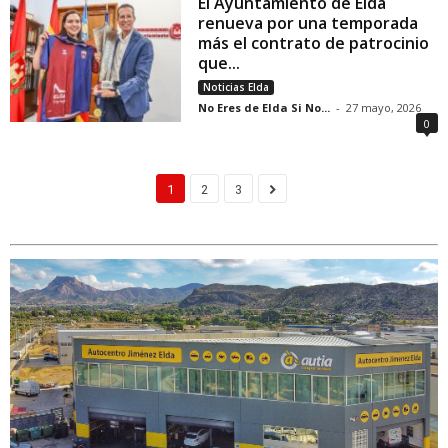
El Ayuntamiento de Elda
renueva por una temporada
más el contrato de patrocinio
que...
Noticias Elda
No Eres de Elda Si No...
-
27 mayo, 2026
0
1
2
3