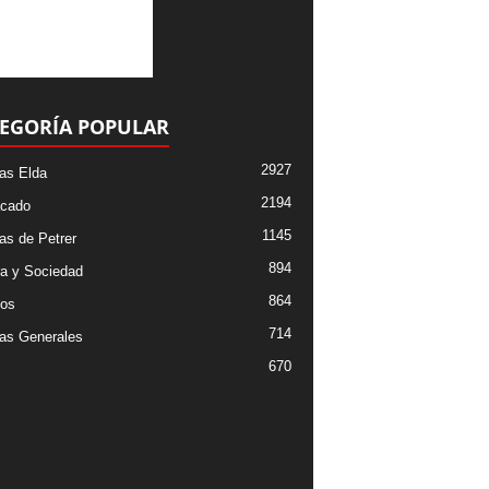
EGORÍA POPULAR
2927
ias Elda
2194
cado
1145
ias de Petrer
894
ra y Sociedad
864
os
714
ias Generales
670