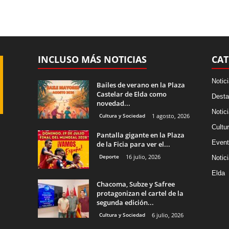
INCLUSO MÁS NOTICIAS
CAT
Notic
Bailes de verano en la Plaza
Castelar de Elda como
Desta
novedad...
Notic
Cultura y Sociedad
1 agosto, 2026
Cultu
Pantalla gigante en la Plaza
Event
de la Ficia para ver el...
Deporte
16 julio, 2026
Notic
Elda
Chacoma, Subze y Safree
protagonizan el cartel de la
segunda edición...
Cultura y Sociedad
6 julio, 2026