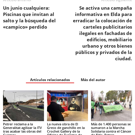
ciudad.
Artículos relacionados
Más del autor
Petrer reclama a la
La nueva obra de El
Más de 1.400 personas se
Generalitat agilizar la ITV
Greco de ganchillo en la
sumaron a la Marcha
tras acabar las obras del
Crochet Gallery de la
Solidaria contra el Cáncer
Guirney
Oficina de Turismo de
de Elda–Petrer
Petrer cautiva a
periodistas y escritores...
DEJA UNA RESPUESTA