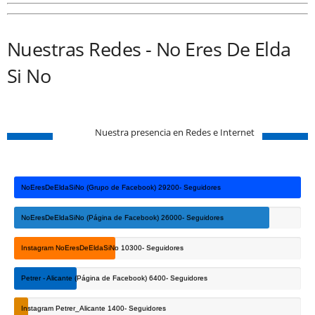
Nuestra presencia en Redes e Internet
NoEresDeEldaSiNo (Grupo de Facebook)
29200- Seguidores
NoEresDeEldaSiNo (Página de Facebook)
26000- Seguidores
Instagram NoEresDeEldaSiNo
10300- Seguidores
Petrer - Alicante (Página de Facebook)
6400- Seguidores
Instagram Petrer_Alicante
1400- Seguidores
LO+NUEVO
Bailes de verano en la Plaza Castelar de Elda como novedad se
celebrará un nuevo ‘Baile Ibicenco Intergeneracional’
1 agosto, 2026