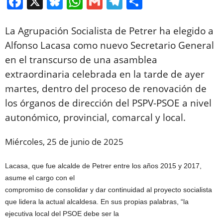
F
X
Bl
W
G
T
C
a
u
h
m
el
o
La Agrupación Socialista de Petrer ha elegido a
c
e
at
ail
e
m
Alfonso Lacasa como nuevo Secretario General
e
sk
s
gr
p
en el transcurso de una asamblea
b
y
A
a
ar
extraordinaria celebrada en la tarde de ayer
o
p
m
tir
martes, dentro del proceso de renovación de
o
p
los órganos de dirección del PSPV-PSOE a nivel
k
autonómico, provincial, comarcal y local.
Miércoles, 25 de junio de 2025
Lacasa, que fue alcalde de Petrer entre los años 2015 y 2017,
asume el cargo con el
compromiso de consolidar y dar continuidad al proyecto socialista
que lidera la actual alcaldesa. En sus propias palabras, “la
ejecutiva local del PSOE debe ser la