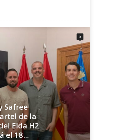
0
 Safree
artel de la
del Elda H2
 el 18...