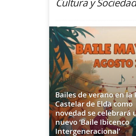
Cultura y Socieda
s
P
e
t
r
e
r
y
C
o
m
a
r
c
Bailes de verano en la 
a
|
Castelar de Elda como
N
novedad se celebrará 
o
nuevo ‘Baile Ibicenco
E
r
Intergeneracional’
e