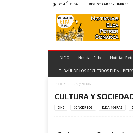
C
ELDA
REGISTRARSE / UNIRSE
26.4
N
o
t
i
c
i
a
s
INICIO
Noticias Elda
Noticias Petr
E
l
EL BAÚL DE LOS RECUERDOS ELDA – PETR
d
a
Inicio
Cultura y Sociedad
|
CULTURA Y SOCIEDA
N
o
t
CINE
CONCIERTOS
ELDA 40GRA2
i
c
i
a