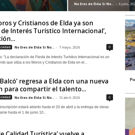
No Eres de Elda Si No...
-
6 julio, 20
ros y Cristianos de Elda ya son
a de Interés Turístico Internacional’,
ión...
0
ociedad
No Eres de Elda Si No...
-
7 mayo, 2026
: "La declaración de Fiesta de Interés Turístico Internacional es un
to que sitúa a los Moros y Cristianos de Elda en el...
l Balcó’ regresa a Elda con una nueva
Po
n para compartir el talento...
0
ociedad
No Eres de Elda Si No...
-
12 abril, 2026
inscripción estará abierto hasta el 20 de abril y la entrega de obras
arse hasta el 1 de junio 10...
de Calidad Turística’ vuelve a