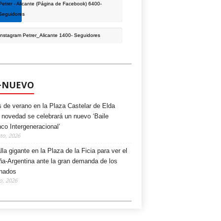
Petrer - Alicante (Página de Facebook)
6400-
Seguidores
Instagram Petrer_Alicante
1400- Seguidores
+NUEVO
s de verano en la Plaza Castelar de Elda
novedad se celebrará un nuevo ‘Baile
nco Intergeneracional’
to, 2026
lla gigante en la Plaza de la Ficia para ver el
a-Argentina ante la gran demanda de los
onados
io, 2026