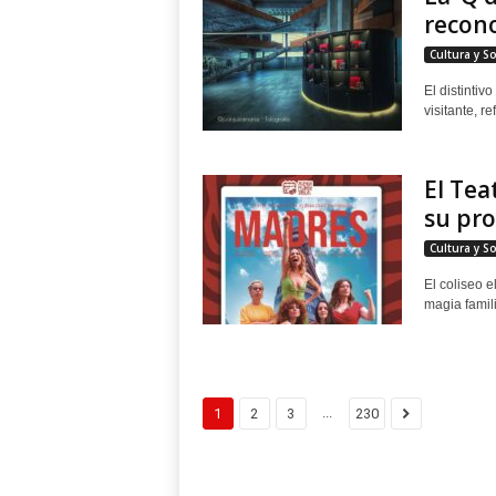
recono
Cultura y S
El distintiv
visitante, r
El Tea
su pro
Cultura y S
El coliseo 
magia famili
...
1
2
3
230