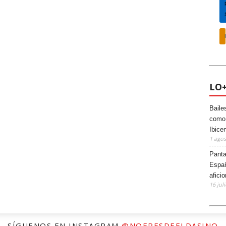
LO
Baile
como 
Ibice
1 agos
Panta
Españ
afici
16 jul
SÍGUENOS EN INSTAGRAM
@NOERESDEELDASINO