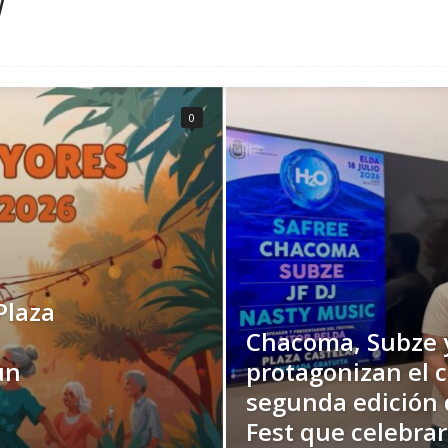
d
0
Plaza
Chacoma, Subze y
un
protagonizan el c
segunda edición 
Fest que celebrará