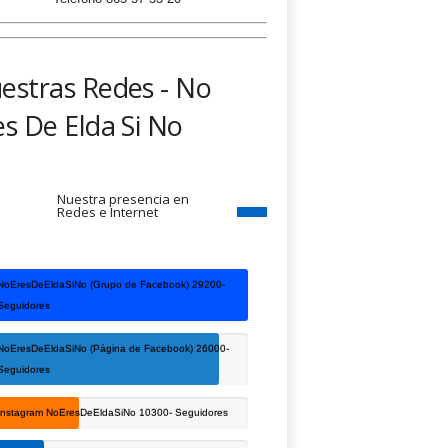
estras Redes - No
es De Elda Si No
Nuestra presencia en
Redes e Internet
NoEresDeEldaSiNo (Grupo de Facebook)
29200-
Seguidores
NoEresDeEldaSiNo (Página de Facebook)
26000-
Seguidores
Instagram NoEresDeEldaSiNo
10300- Seguidores