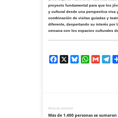
proyecto fundamental para que los jóv
y cultural desde una perspectiva viva y
combinación de visitas guiadas y teat
diferente, despertando su interés por l
cercana con los espacios culturales de
F
X
Bl
W
G
T
a
u
h
m
el
c
e
at
ail
e
e
sk
s
gr
b
y
A
a
o
p
m
o
p
Artículo anterior
Más de 1.400 personas se sumaron 