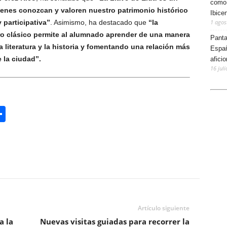
como 
enes conozcan y valoren nuestro patrimonio histórico
Ibice
1 agos
 participativa”
. Asimismo, ha destacado que
“la
ro clásico permite al alumnado aprender de una manera
Panta
a literatura y la historia y fomentando una relación más
Españ
 la ciudad”.
afici
16 juli
C
o
m
p
ar
tir
Artículo siguiente
a la
Nuevas visitas guiadas para recorrer la