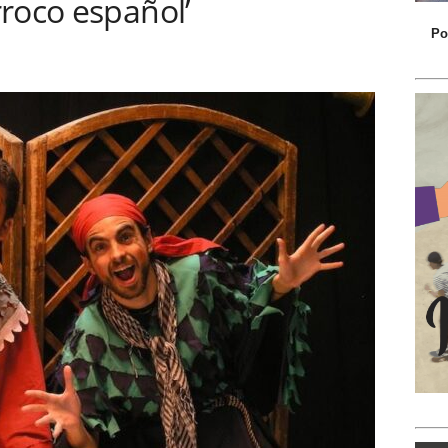
roco español’
Po