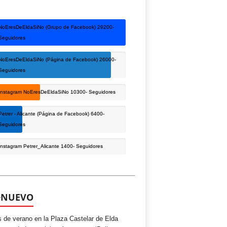
NoEresDeEldaSiNo (Grupo de Facebook)
29200-
Seguidores
NoEresDeEldaSiNo (Página de Facebook)
26000-
Seguidores
Instagram NoEresDeEldaSiNo
10300- Seguidores
Petrer - Alicante (Página de Facebook)
6400-
Seguidores
Instagram Petrer_Alicante
1400- Seguidores
+NUEVO
s de verano en la Plaza Castelar de Elda