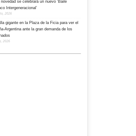
novedad se celebrará un nuevo ‘Baile
nco Intergeneracional’
to, 2026
lla gigante en la Plaza de la Ficia para ver el
a-Argentina ante la gran demanda de los
onados
o, 2026