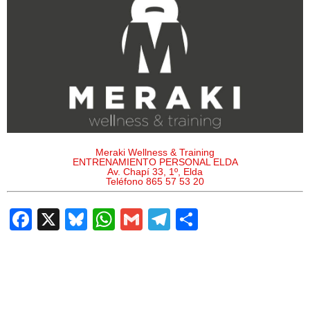
Meraki Wellness & Training
ENTRENAMIENTO PERSONAL ELDA
Av. Chapí 33, 1º, Elda
Teléfono 865 57 53 20
F
X
Bl
W
G
T
C
a
u
h
m
el
o
c
e
at
ail
e
m
e
sk
s
gr
p
b
y
A
a
ar