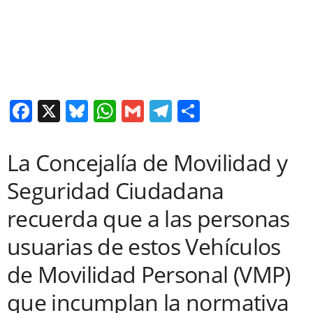
F
X
Bl
W
G
T
C
a
u
h
m
el
o
c
e
at
ail
e
m
La Concejalía de Movilidad y
e
sk
s
gr
p
Seguridad Ciudadana
b
y
A
a
ar
recuerda que a las personas
o
p
m
tir
usuarias de estos Vehículos
o
p
k
de Movilidad Personal (VMP)
que incumplan la normativa