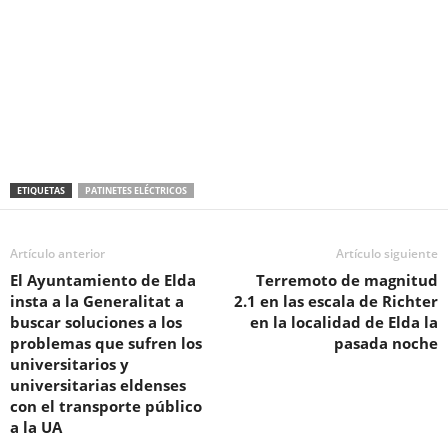
o
p
m
tir
o
p
k
ETIQUETAS
PATINETES ELÉCTRICOS
Artículo anterior
Artículo siguiente
El Ayuntamiento de Elda
Terremoto de magnitud
insta a la Generalitat a
2.1 en las escala de Richter
buscar soluciones a los
en la localidad de Elda la
problemas que sufren los
pasada noche
universitarios y
universitarias eldenses
con el transporte público
a la UA