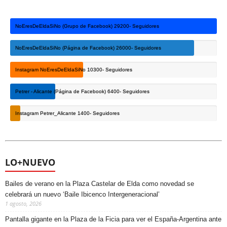
NoEresDeEldaSiNo (Grupo de Facebook)
29200- Seguidores
NoEresDeEldaSiNo (Página de Facebook)
26000- Seguidores
Instagram NoEresDeEldaSiNo
10300- Seguidores
Petrer - Alicante (Página de Facebook)
6400- Seguidores
Instagram Petrer_Alicante
1400- Seguidores
LO+NUEVO
Bailes de verano en la Plaza Castelar de Elda como novedad se
celebrará un nuevo ‘Baile Ibicenco Intergeneracional’
1 agosto, 2026
Pantalla gigante en la Plaza de la Ficia para ver el España-Argentina ante